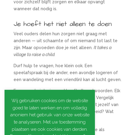
voor zichzelf blijft zorgen en elkaar opvangt
wanneer dat nodig is.
Je hoeft het niet alleen te doen
Veel ouders delen hun zorgen niet graag met
anderen — uit schaamte of om niemand tot last te
zijn. Maar opvoeden doe je niet alleen.
It takes a
village to raise a child.
Durf hulp te vragen, hoe klein ook. Een
speelafspraak bij de ander, een avondje logeren of
een wandeling met een vriend(in) kan al lucht geven.
En vergeet niet: niemand heeft alle antwoorden. Elk
kind, elk gezin en elke situatie is anders. Vergelijk
Wij gebruiken cookies om de website
jezelf niet met andere ouders, maar met jezelf van
goed te laten werken en om volledig
een tijdje geleden. Waar ben je in gegroeid? Wat
anoniem het gebruik van onze website
heb je geleerd?
te analyseren. Met uw toestemming
plaatsen we ook cookies van derden.
Iedere ouder doet zijn best — met liefde als