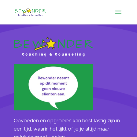
Opvoeden en opgroeien kan best lastig zijn in
een tijd, waarin het lijkt of je je altijd maar
gelukkig moet voelen.