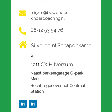

mirjam@bewonder-
kindercoaching.nl
06-12 53 54 76


Silverpoint Schapenkamp
2
1211 CX Hilversum
Naast parkeergarage Q-park
Markt
Recht tegenover het Centraal
Station