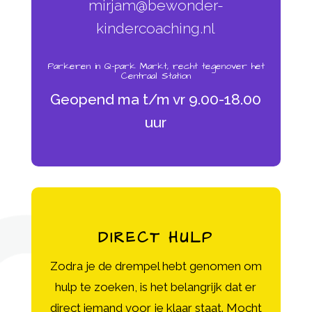
mirjam@bewonder-
kindercoaching.nl
Parkeren in Q-park Markt, recht tegenover het
Centraal Station
Geopend ma t/m vr 9.00-18.00
uur
DIRECT HULP
Zodra je de drempel hebt genomen om
hulp te zoeken, is het belangrijk dat er
direct iemand voor je klaar staat. Mocht