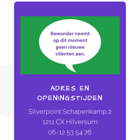
ADRES EN
OPENINGSTIJDEN
Silverpoint Schapenkamp 2
1211 CX Hilversum
06-12 53 54 76