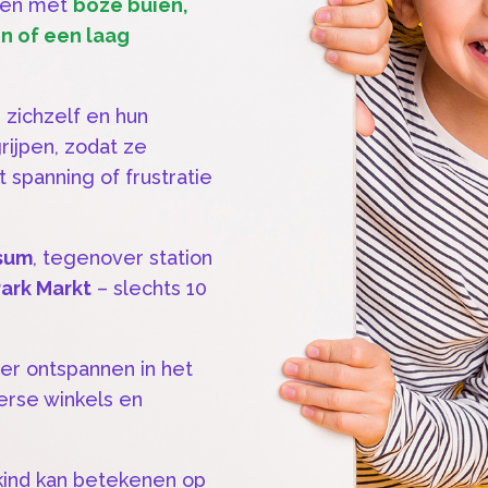
elen met
boze buien,
n of een laag
 zichzelf en hun
ijpen, zodat ze
spanning of frustratie
rsum
, tegenover station
ark Markt
– slechts 10
der ontspannen in het
erse winkels en
kind kan betekenen op