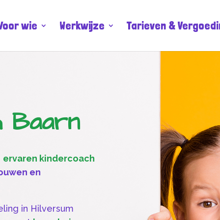
Voor wie
Werkwijze
Tarieven & Vergoed
h Baarn
n
ervaren kindercoach
rouwen en
ling in Hilversum