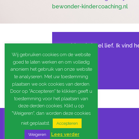
bewonder-kindercoaching.nl
Mirjam is heel lief. Ik vind
Wij gebruiken cookies om de website
goed te laten werken en om volledig
anoniem het gebruik van onze website
te analyseren. Met uw toestemming
plaatsen we ook cookies van derden.
Door op "Accepteren" te klikken geeft u
toestemming voor het plaatsen van
deze derden cookies. Klikt u op
"Weigeren", dan worden deze cookies
niet geplaatst.
Accepteren
Lees verder
Weigeren