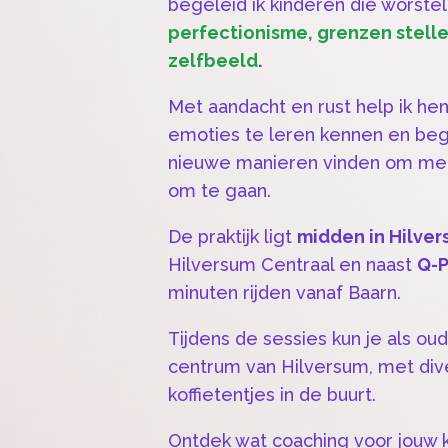
begeleid ik kinderen die worst
perfectionisme, grenzen stelle
zelfbeeld
.
Met aandacht en rust help ik hen
emoties te leren kennen en begr
nieuwe manieren vinden om met 
om te gaan.
De praktijk ligt
midden in Hilve
Hilversum Centraal en naast
Q-P
minuten rijden vanaf Baarn.
Tijdens de sessies kun je als ou
centrum van Hilversum, met div
koffietentjes in de buurt.
Ontdek wat coaching voor jouw 