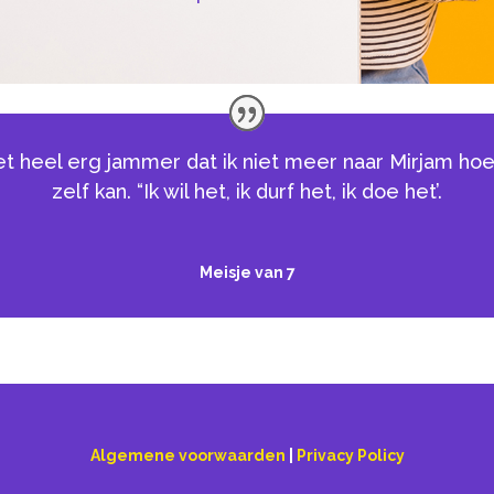
 het heel erg jammer dat ik niet meer naar Mirjam hoe
zelf kan. “Ik wil het, ik durf het, ik doe het’.
Meisje van 7
Algemene voorwaarden
|
Privacy Policy